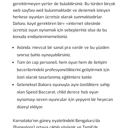
gerektirmeyen yerler de bulabilirsiniz. Bu türden birçok
web sayfası weil bulunmaktadır ve denemek isteyen
herkese oyunları ücretsiz olarak sunmaktadırlar.
Dahası, kayıt gerektiren bir» «internet sitesinde
ücretsiz oyun oynamak için sebepleriniz olsa da bu
konuda endişelenmemelisiniz.
Aslında, mevcut bir sanal pra vardır ve bu yüzden
sınırsız bahis oynayabilirsiniz.
Tüm ön cap personeli, hem oyun hem de iletişim
becerilerindeki profesyonelliklerini geliştirmek için
özel olarak tasarlanmış eğitimlere katılır.
Geleneksel Bakara oyunuyla aynı özelliklere sahip
olan Speed Baccarat, child derece hızlı oyun
oynamayı seven oyuncular için yepyeni bir heyecan
düzeyi ekliyor.
Karnataka’nın güney eyaletindeki Bengaluru’da
(Bangalore) ortaya çıktığı söylenir ve Tamil’de