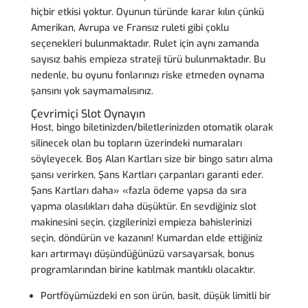
hiçbir etkisi yoktur. Oyunun türünde karar kılın çünkü
Amerikan, Avrupa ve Fransız ruleti gibi çoklu
seçenekleri bulunmaktadır. Rulet için aynı zamanda
sayısız bahis empieza strateji türü bulunmaktadır. Bu
nedenle, bu oyunu fonlarınızı riske etmeden oynama
şansını yok saymamalısınız.
Çevrimiçi Slot Oynayın
Host, bingo biletinizden/biletlerinizden otomatik olarak
silinecek olan bu topların üzerindeki numaraları
söyleyecek. Boş Alan Kartları size bir bingo satırı alma
şansı verirken, Şans Kartları çarpanları garanti eder.
Şans Kartları daha» «fazla ödeme yapsa da sıra
yapma olasılıkları daha düşüktür. En sevdiğiniz slot
makinesini seçin, çizgilerinizi empieza bahislerinizi
seçin, döndürün ve kazanın! Kumardan elde ettiğiniz
karı artırmayı düşündüğünüzü varsayarsak, bonus
programlarından birine katılmak mantıklı olacaktır.
Portföyümüzdeki en son ürün, basit, düşük limitli bir