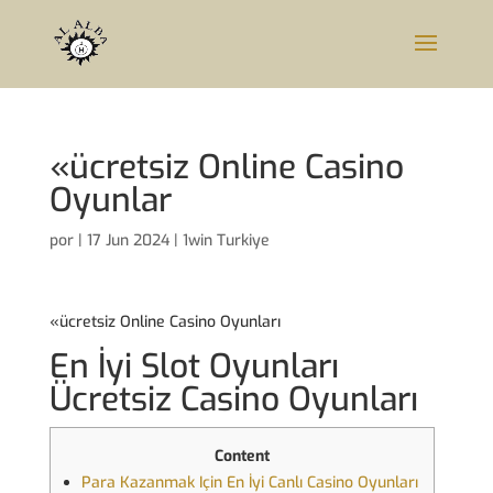
«ücretsiz Online Casino
Oyunlar
por
|
17 Jun 2024
|
1win Turkiye
«ücretsiz Online Casino Oyunları
En İyi Slot Oyunları
Ücretsiz Casino Oyunları
Content
Para Kazanmak Için En İyi Canlı Casino Oyunları