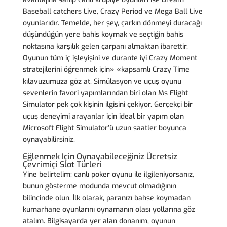
Baseball catchers Live, Crazy Period ve Mega Ball Live
oyunlarıdır. Temelde, her şey, çarkın dönmeyi duracağı
düşündüğün yere bahis koymak ve seçtiğin bahis
noktasına karşılık gelen çarpanı almaktan ibarettir.
Oyunun tüm iç işleyişini ve durante iyi Crazy Moment
stratejilerini öğrenmek için» «kapsamlı Crazy Time
kılavuzumuza göz at. Simülasyon ve uçuş oyunu
sevenlerin favori yapımlarından biri olan Ms Flight
Simulator pek çok kişinin ilgisini çekiyor. Gerçekçi bir
uçuş deneyimi arayanlar için ideal bir yapım olan
Microsoft Flight Simulator’ü uzun saatler boyunca
oynayabilirsiniz.
Eğlenmek Için Oynayabileceğiniz Ücretsiz
Çevrimiçi Slot Türleri
Yine belirtelim; canlı poker oyunu ile ilgileniyorsanız,
bunun gösterme modunda mevcut olmadığının
bilincinde olun. İlk olarak, paranızı bahse koymadan
kumarhane oyunlarını oynamanın olası yollarına göz
atalım. Bilgisayarda yer alan donanım, oyunun