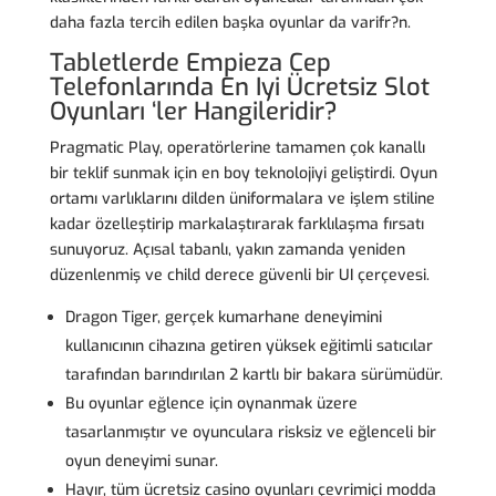
daha fazla tercih edilen başka oyunlar da varifr?n.
Tabletlerde Empieza Cep
Telefonlarında En Iyi Ücretsiz Slot
Oyunları ‘ler Hangileridir?
Pragmatic Play, operatörlerine tamamen çok kanallı
bir teklif sunmak için en boy teknolojiyi geliştirdi. Oyun
ortamı varlıklarını dilden üniformalara ve işlem stiline
kadar özelleştirip markalaştırarak farklılaşma fırsatı
sunuyoruz. Açısal tabanlı, yakın zamanda yeniden
düzenlenmiş ve child derece güvenli bir UI çerçevesi.
Dragon Tiger, gerçek kumarhane deneyimini
kullanıcının cihazına getiren yüksek eğitimli satıcılar
tarafından barındırılan 2 kartlı bir bakara sürümüdür.
Bu oyunlar eğlence için oynanmak üzere
tasarlanmıştır ve oyunculara risksiz ve eğlenceli bir
oyun deneyimi sunar.
Hayır, tüm ücretsiz casino oyunları çevrimiçi modda