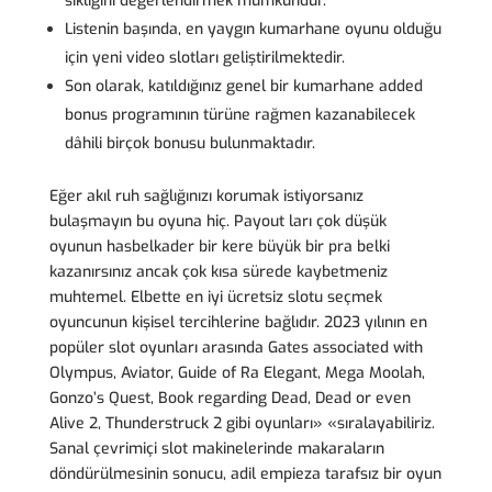
sıklığını değerlendirmek mümkündür.
Listenin başında, en yaygın kumarhane oyunu olduğu
için yeni video slotları geliştirilmektedir.
Son olarak, katıldığınız genel bir kumarhane added
bonus programının türüne rağmen kazanabilecek
dâhili birçok bonusu bulunmaktadır.
Eğer akıl ruh sağlığınızı korumak istiyorsanız
bulaşmayın bu oyuna hiç. Payout ları çok düşük
oyunun hasbelkader bir kere büyük bir pra belki
kazanırsınız ancak çok kısa sürede kaybetmeniz
muhtemel. Elbette en iyi ücretsiz slotu seçmek
oyuncunun kişisel tercihlerine bağlıdır. 2023 yılının en
popüler slot oyunları arasında Gates associated with
Olympus, Aviator, Guide of Ra Elegant, Mega Moolah,
Gonzo’s Quest, Book regarding Dead, Dead or even
Alive 2, Thunderstruck 2 gibi oyunları» «sıralayabiliriz.
Sanal çevrimiçi slot makinelerinde makaraların
döndürülmesinin sonucu, adil empieza tarafsız bir oyun