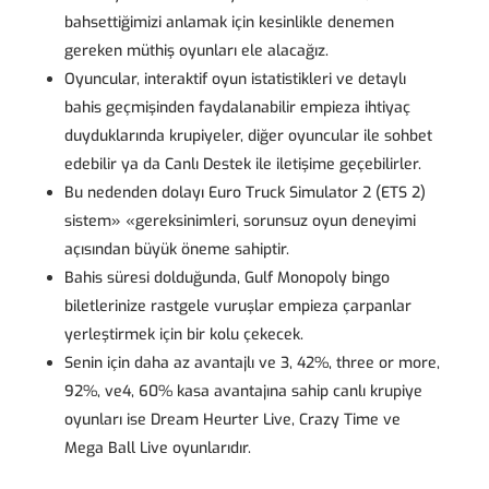
bahsettiğimizi anlamak için kesinlikle denemen
gereken müthiş oyunları ele alacağız.
Oyuncular, interaktif oyun istatistikleri ve detaylı
bahis geçmişinden faydalanabilir empieza ihtiyaç
duyduklarında krupiyeler, diğer oyuncular ile sohbet
edebilir ya da Canlı Destek ile iletişime geçebilirler.
Bu nedenden dolayı Euro Truck Simulator 2 (ETS 2)
sistem» «gereksinimleri, sorunsuz oyun deneyimi
açısından büyük öneme sahiptir.
Bahis süresi dolduğunda, Gulf Monopoly bingo
biletlerinize rastgele vuruşlar empieza çarpanlar
yerleştirmek için bir kolu çekecek.
Senin için daha az avantajlı ve 3, 42%, three or more,
92%, ve4, 60% kasa avantajına sahip canlı krupiye
oyunları ise Dream Heurter Live, Crazy Time ve
Mega Ball Live oyunlarıdır.