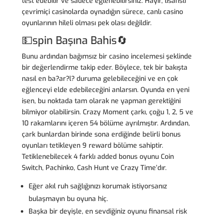
test edebilir ve sadece eğlenebilirsiniz. Hayır, lisanslı
çevrimiçi casinolarda oynadığın sürece, canlı casino
oyunlarının hileli olması pek olası değildir.
💵spin Başına Bahis🔄
Bunu ardından bağımsız bir casino incelemesi şeklinde
bir değerlendirme takip eder. Böylece, tek bir bakışta
nasıl en ba?ar?l? duruma gelebileceğini ve en çok
eğlenceyi elde edebileceğini anlarsın. Oyunda en yeni
isen, bu noktada tam olarak ne yapman gerektiğini
bilmiyor olabilirsin. Crazy Moment çarkı, çoğu 1, 2, 5 ve
10 rakamlarını içeren 54 bölüme ayrılmıştır. Ardından,
çark bunlardan birinde sona erdiğinde belirli bonus
oyunları tetikleyen 9 reward bölüme sahiptir.
Tetiklenebilecek 4 farklı added bonus oyunu Coin
Switch, Pachinko, Cash Hunt ve Crazy Time’dır.
Eğer akıl ruh sağlığınızı korumak istiyorsanız
bulaşmayın bu oyuna hiç.
Başka bir deyişle, en sevdiğiniz oyunu finansal risk