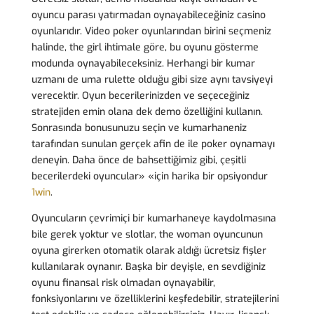
oyuncu parası yatırmadan oynayabileceğiniz casino
oyunlarıdır. Video poker oyunlarından birini seçmeniz
halinde, the girl ihtimale göre, bu oyunu gösterme
modunda oynayabileceksiniz. Herhangi bir kumar
uzmanı de uma rulette olduğu gibi size aynı tavsiyeyi
verecektir. Oyun becerilerinizden ve seçeceğiniz
stratejiden emin olana dek demo özelliğini kullanın.
Sonrasında bonusunuzu seçin ve kumarhaneniz
tarafından sunulan gerçek afin de ile poker oynamayı
deneyin. Daha önce de bahsettiğimiz gibi, çeşitli
becerilerdeki oyuncular» «için harika bir opsiyondur
1win
.
Oyuncuların çevrimiçi bir kumarhaneye kaydolmasına
bile gerek yoktur ve slotlar, the woman oyuncunun
oyuna girerken otomatik olarak aldığı ücretsiz fişler
kullanılarak oynanır. Başka bir deyişle, en sevdiğiniz
oyunu finansal risk olmadan oynayabilir,
fonksiyonlarını ve özelliklerini keşfedebilir, stratejilerini