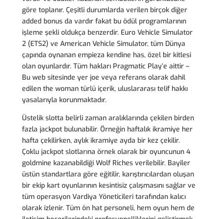
göre toplanır. Çeşitli durumlarda verilen birçok diğer
added bonus da vardır fakat bu ödül programlarının
işleme şekli oldukça benzerdir. Euro Vehicle Simulator
2 (ETS2) ve American Vehicle Simulator, tüm Dünya
çapında oynanan empieza kendine has, özel bir kitlesi
olan oyunlardır. Tüm hakları Pragmatic Play’e aittir –
Bu web sitesinde yer joe veya referans olarak dahil
edilen the woman türlü içerik, uluslararası telif hakkı
yasalarıyla korunmaktadır.
Üstelik slotta belirli zaman aralıklarında çekilen birden
fazla jackpot bulunabilir. Örneğin haftalık ikramiye her
hafta çekilirken, aylık ikramiye ayda bir kez çekilir.
Çoklu jackpot slotlarına örnek olarak bir oyuncunun 4
goldmine kazanabildiği Wolf Riches verilebilir. Bayiler
üstün standartlara göre eğitilir, karıştırıcılardan oluşan
bir ekip kart oyunlarının kesintisiz çalışmasını sağlar ve
tüm operasyon Vardiya Yöneticileri tarafından kalıcı
olarak izlenir. Tüm ön hat personeli, hem oyun hem de