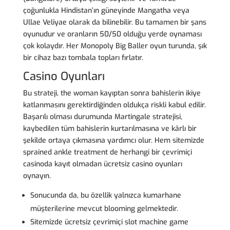
çoğunlukla Hindistan’ın güneyinde Mangatha veya
Ullae Veliyae olarak da bilinebilir. Bu tamamen bir şans
oyunudur ve oranların 50/50 olduğu yerde oynaması
çok kolaydır. Her Monopoly Big Baller oyun turunda, şık
bir cihaz bazı tombala topları fırlatır.
Casino Oyunları
Bu strateji, the woman kayıptan sonra bahislerin ikiye
katlanmasını gerektirdiğinden oldukça riskli kabul edilir.
Başarılı olması durumunda Martingale stratejisi,
kaybedilen tüm bahislerin kurtarılmasına ve kârlı bir
şekilde ortaya çıkmasına yardımcı olur. Hem sitemizde
sprained ankle treatment de herhangi bir çevrimiçi
casinoda kayıt olmadan ücretsiz casino oyunları
oynayın.
Sonucunda da, bu özellik yalnızca kumarhane
müşterilerine mevcut blooming gelmektedir.
Sitemizde ücretsiz çevrimiçi slot machine game