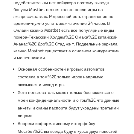
недействительны нет вейджера поэтому выведя
бонусы Mostbet нельзя только после игры на
экспресс-ставках. Регрессной есть ограничение по
времени-нужно успеть же» «течение 24 часов. В
Онлайн казино Mostbet есть все популярные виды
покера-Техасский Холдем%2C Омаха%2C китайский
Ананас%2C Дро%2C Стад же т. Поддельные зеркала
казино Mostbet существует а основном конкурентами
и мошенниками.
Основная особенностей игровых автоматов
состояла а том%2C только игрок напрямую
оказывает и исход игры.
Хотя пользователь может только беспокоиться о
моей конфиденциальности и о том%2C что данные
анкеты и сканы паспорта будут украдены третьими
лицами.
Вопреки информативному интерфейсу
Мостбет%2C вы всегда буду в курсе двух новостей