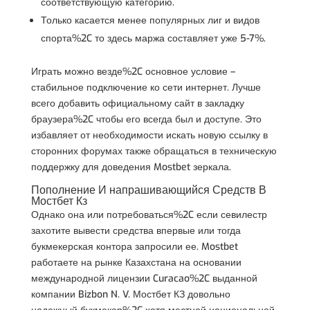
соответствующую категорию.
Только касается менее популярных лиг и видов
спорта%2C то здесь маржа составляет уже 5-7%.
Играть можно везде%2C основное условие –
стабильное подключение ко сети интернет. Лучше
всего добавить официальному сайт в закладку
браузера%2C чтобы его всегда был и доступе. Это
избавляет от необходимости искать новую ссылку в
сторонних форумах также обращаться в техническую
поддержку для доведения Mostbet зеркала.
Пополнение И напрашивающийся Средств В
Мостбет Кз
Однако она или потребоваться%2C если севилестр
захотите вывести средства впервые или тогда
букмекерская контора запросили ее. Mostbet
работаете на рынке Казахстана на основании
международной лицензии Curacao%2C выданной
компании Bizbon N. V. Мостбет КЗ довольно