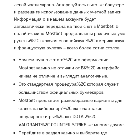
левой части экрана. Авторизуйтесь в что же браузере
и разрешите использование данных учетной записи.
Информация о в нашем аккаунте будет
автоматически передана на твой счет в Mostbet. В
онлайн-казино Mostbet представлены различные уме
рулетки%2C включая европейскую%2C американскую
и французскую рулетку – всего более сотни столов.
Начнем нужно с этого%2C что оформление
Mostbet казино не отличии от БК%2C интерфейс
ничем не отличие и выглядит аналогичные.
Это стандартная процедура%2C которая служит
большинством официальных букмекеров.
Mostbet предлагает разнообразные варианты для
ставок на киберспорт%2C включая такие
популярные игры%2C как DOTA 2%2C
VALORANT%2C COUNTER-STRIKE же многие другие.
Перейдите в раздел казино и выберите где