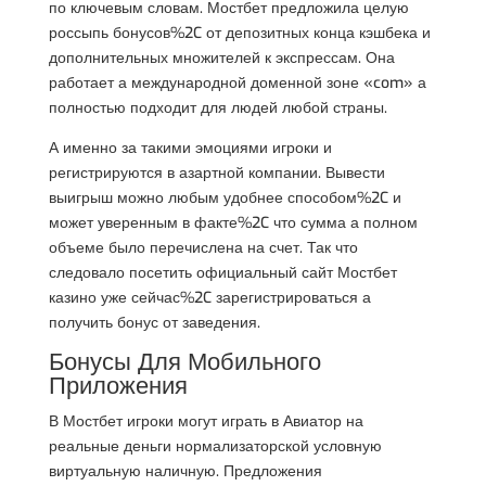
по ключевым словам. Мостбет предложила целую
россыпь бонусов%2C от депозитных конца кэшбека и
дополнительных множителей к экспрессам. Она
работает а международной доменной зоне «com» а
полностью подходит для людей любой страны.
А именно за такими эмоциями игроки и
регистрируются в азартной компании. Вывести
выигрыш можно любым удобнее способом%2C и
может уверенным в факте%2C что сумма а полном
объеме было перечислена на счет. Так что
следовало посетить официальный сайт Мостбет
казино уже сейчас%2C зарегистрироваться а
получить бонус от заведения.
Бонусы Для Мобильного
Приложения
В Мостбет игроки могут играть в Авиатор на
реальные деньги нормализаторской условную
виртуальную наличную. Предложения