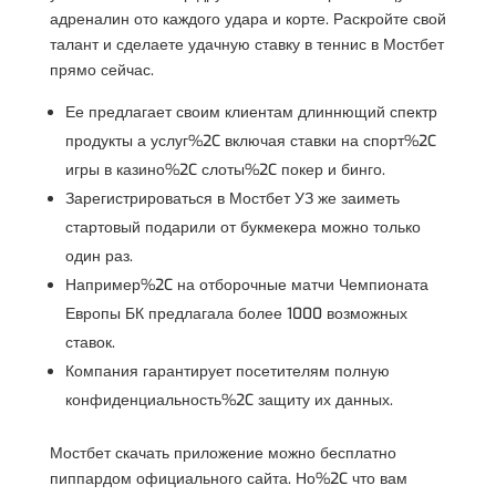
адреналин ото каждого удара и корте. Раскройте свой
талант и сделаете удачную ставку в теннис в Мостбет
прямо сейчас.
Ее предлагает своим клиентам длиннющий спектр
продукты а услуг%2C включая ставки на спорт%2C
игры в казино%2C слоты%2C покер и бинго.
Зарегистрироваться в Мостбет УЗ же заиметь
стартовый подарили от букмекера можно только
один раз.
Например%2C на отборочные матчи Чемпионата
Европы БК предлагала более 1000 возможных
ставок.
Компания гарантирует посетителям полную
конфиденциальность%2C защиту их данных.
Мостбет скачать приложение можно бесплатно
пиппардом официального сайта. Но%2C что вам