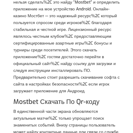
нельзя сделать%2C это найду “Mostbet” и определить
приложение на мое устройство Android. Онлайн-
казино Мостбет — это надежный ресурс%2C который
пользуется спросом среди игроков%2C благодаря
стабильная и честной игре. Лицензионный ресурс
являлось честным клубом%2C предоставляющим
сертифицированные азартные игры%2C бонусы и
турниры среди посетителей. Этого скачать
приложение%2C гостям достаточно перейти в
официальный сайт%2C найду ссылку для загрузки и
следуя инструкции инсталлировать ПО.
Предварительно стоит разрешить скачивание софта с
сайта в настройках безопасности%2C если игрок
загружает приложение для Андроид.
Mostbet Скачать По Qr-коду
В единственной части экрана обновляются
актуальные матчи%2C только упрощает поиск
знаменитых событий. Внизу страницы пользователь
может найду контактные данные дли связи со службе