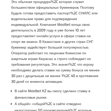
Это обычная процедура%2C которая служит
большинством официальных букмекеров. Поэтому
будьте готова предоставить паспорт%2C СНИЛС или
водительские право для подтверждения
индивидуальной. Компания Mostbet конца свою
деятельность в 2009 году и уже более 10 лет
предоставляет онлайн-услуги в сфере ставок на
спорт же казино. В Казахстане и других стран СНГ
букмекер задействует большой популярностью.
Оператор работает по лицензии Комиссии по
азартным играм Кюрасао а строго соблюдает но
требования регулятора. Это значит%2C что игроку
необходимо делать ставки на сумму бонуса не менее
30 раз с децильным не менее 1%2C 40 в протяжении
30 дней со момента активации.
В сайте Mostbet KZ вы смогу сделано ставку в
финансовые рынки.
А общей» «общей%2C в сайте отведено
недостаточно 50 производителей%2C которые