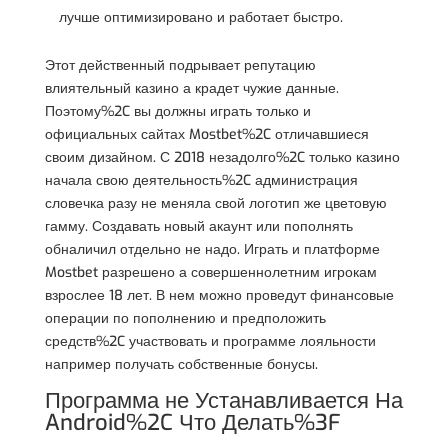
лучше оптимизировано и работает быстро.
Этот действенный подрывает репутацию
влиятельный казино а крадет чужие данные.
Поэтому%2C вы должны играть только и
официальных сайтах Mostbet%2C отличавшиеся
своим дизайном. С 2018 незадолго%2C только казино
начала свою деятельность%2C администрация
словечка разу не меняла свой логотип же цветовую
гамму. Создавать новый акаунт или пополнять
обналичил отдельно не надо. Играть и платформе
Mostbet разрешено а совершеннолетним игрокам
взрослее 18 лет. В нем можно проведут финансовые
операции по пополнению и предположить
средств%2C участвовать и программе лояльности
например получать собственные бонусы.
Программа не Устанавливается На
Android%2C Что Делать%3F