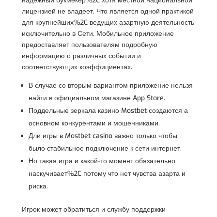
надежный букмекер%2C хотя местной национальной
лицензией не владеет. Что является одной практикой
для крупнейших%2C ведущих азартную деятельность
исключительно в Сети. Мобильное приложение
предоставляет пользователям подробную
информацию о различных событии и
соответствующих коэффициентах.
В случае со вторым вариантом приложение нельзя
найти в официальном магазине App Store.
Поддельные зеркала казино Mostbet создаются а
основном конкурентами и мошенниками.
Дли игры в Mostbet casino важно только чтобы
было стабильное подключение к сети интернет.
Но такая игра и какой-то момент обязательно
наскучивает%2C потому что нет чувства азарта и
риска.
Игрок может обратиться и службу поддержки