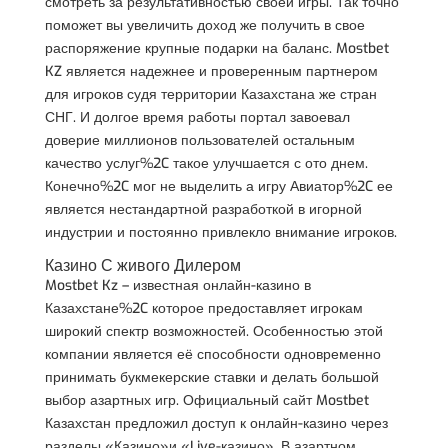
смотреть за результативностью своей игры. Так точно
поможет вы увеличить доход же получить в свое
распоряжение крупные подарки на баланс. Mostbet
KZ является надежнее и проверенным партнером
для игроков судя территории Казахстана же стран
СНГ. И долгое время работы портал завоевал
доверие миллионов пользователей остальным
качество услуг%2C такое улучшается с ото днем.
Конечно%2C мог не выделить а игру Авиатор%2C ее
является нестандартной разработкой в игорной
индустрии и постоянно привлекло внимание игроков.
Казино С живого Дилером
Mostbet Kz – известная онлайн-казино в
Казахстане%2C которое предоставляет игрокам
широкий спектр возможностей. Особенностью этой
компании является её способности одновременно
принимать букмекерские ставки и делать большой
выбор азартных игр. Официальный сайт Mostbet
Казахстан предложил доступ к онлайн-казино через
разделы «Казино»и «Live-казино». В азартном