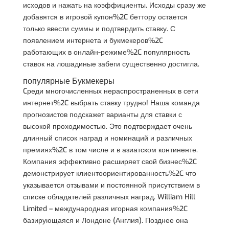
исходов и нажать на коэффициенты. Исходы сразу же
добавятся в игровой купон%2C беттору остается
только ввести суммы и подтвердить ставку. С
появлением интернета и букмекеров%2C
работающих в онлайн-режиме%2C популярность
ставок на лошадиные забеги существенно достигла.
популярные Букмекеры
Cреди многочисленных нераспространенных в сети
интернет%2C выбрать ставку трудно! Наша команда
прогнозистов подскажет варианты для ставки с
высокой проходимостью. Это подтверждает очень
длинный список наград и номинаций и различных
премиях%2C в том числе и в азиатском континенте.
Компания эффективно расширяет свой бизнес%2C
демонстрирует клиентоориентированность%2C что
указывается отзывами и постоянной присутствием в
списке обладателей различных наград. William Hill
Limited – международная игорная компания%2C
базирующаяся и Лондоне (Англия). Позднее она