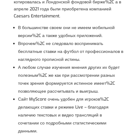
котировалась и Лондонской фондовой бирже%2C а в
апреле 2021 года были приобретена компанией
Caesars Entertainment.
В большинстве своем они не имеем мобильной
версии%2C а также удобных приложений.
Впрочем%2C не следовало воспринимать
бесплатные ставки на футбол от профессионалов в
наглядного прописной истины.
А любом случае изучения мнения других их будет
полезным%2C же как при рассмотрении разных
точек зрения формируется истинное имеет%2C
позволяющее рассчитывать и выигрыш.
Сайт MyScore очень удобен для игроков%2C
делающих ставки и режиме Live – благодаря
наличию текстовых и видео трансляций в
сочетании со подробными статистическими
данными.