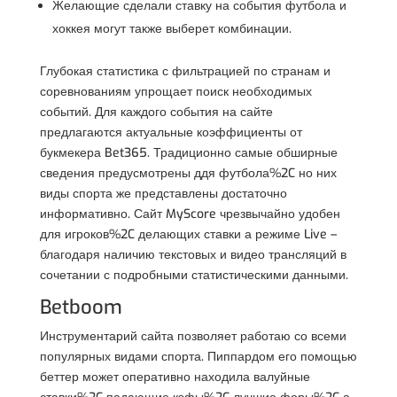
Желающие сделали ставку на события футбола и
хоккея могут также выберет комбинации.
Глубокая статистика с фильтрацией по странам и
соревнованиям упрощает поиск необходимых
событий. Для каждого события на сайте
предлагаются актуальные коэффициенты от
букмекера Bet365. Традиционно самые обширные
сведения предусмотрены ддя футбола%2C но них
виды спорта же представлены достаточно
информативно. Сайт MyScore чрезвычайно удобен
для игроков%2C делающих ставки а режиме Live –
благодаря наличию текстовых и видео трансляций в
сочетании с подробными статистическими данными.
Betboom
Инструментарий сайта позволяет работаю со всеми
популярных видами спорта. Пиппардом его помощью
беттер может оперативно находила валуйные