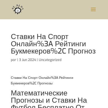
Ставки На Спорт
Онлайн%3A Рейтинги
Букмекеров%2C Прогноз
por
|
3 Jun 2024
|
Uncategorized
Ставки На Спорт Онлайн%3A Рейтинги
Букмекеров%2C Прогнозы
Математические
Прогнозы и Ставки На
Футбол Бесплатно От