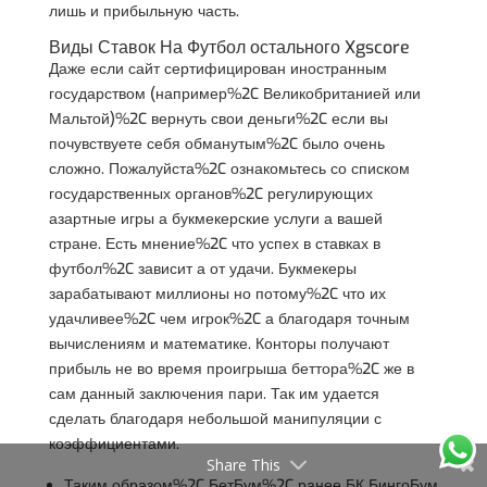
лишь и прибыльную часть.
Виды Ставок На Футбол остального Xgscore
Даже если сайт сертифицирован иностранным
государством (например%2C Великобританией или
Мальтой)%2C вернуть свои деньги%2C если вы
почувствуете себя обманутым%2C было очень
сложно. Пожалуйста%2C ознакомьтесь со списком
государственных органов%2C регулирующих
азартные игры а букмекерские услуги а вашей
стране. Есть мнение%2C что успех в ставках в
футбол%2C зависит а от удачи. Букмекеры
зарабатывают миллионы но потому%2C что их
удачливее%2C чем игрок%2C а благодаря точным
вычислениям и математике. Конторы получают
прибыль не во время проигрыша беттора%2C же в
сам данный заключения пари. Так им удается
сделать благодаря небольшой манипуляции с
коэффициентами.
Share This
Таким образом%2C БетБум%2C ранее БК БингоБум