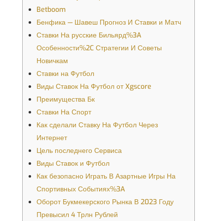
Betboom
Бенфика — Шавеш Прогноз И Ставки и Матч
Ставки На русские Бильярд%3A
Особенности%2C Стратегии И Советы
Новичкам
Ставки на Футбол
Виды Ставок На Футбол от Xgscore
Преимущества Бк
Ставки На Спорт
Как сделали Ставку На Футбол Через
Интернет
Цель последнего Сервиса
Виды Ставок и Футбол
Как безопасно Играть В Азартные Игры На
Спортивных Событиях%3A
Оборот Букмекерского Рынка В 2023 Году
Превысил 4 Трлн Рублей