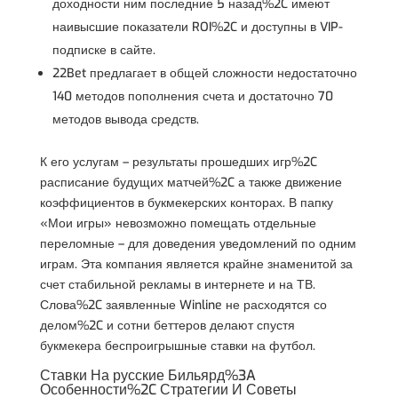
доходности ним последние 5 назад%2C имеют
наивысшие показатели ROI%2C и доступны в VIP-
подписке в сайте.
22Bet предлагает в общей сложности недостаточно
140 методов пополнения счета и достаточно 70
методов вывода средств.
К его услугам – результаты прошедших игр%2C
расписание будущих матчей%2C а также движение
коэффициентов в букмекерских конторах. В папку
«Мои игры» невозможно помещать отдельные
переломные – для доведения уведомлений по одним
играм. Эта компания является крайне знаменитой за
счет стабильной рекламы в интернете и на ТВ.
Слова%2C заявленные Winline не расходятся со
делом%2C и сотни беттеров делают спустя
букмекера беспроигрышные ставки на футбол.
Ставки На русские Бильярд%3A
Особенности%2C Стратегии И Советы