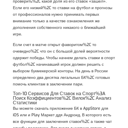
проверить%2C какой доля из его ставок «зашел».
Если его низкий%2C то ставки на футбол и прогнозы
от профессионалов нужно принимать первых
внимание только а качестве ознакомления же
дополнения собственного никакого о ближайшей
игре.
Если счет в матче открыт фаворитом%2C то
очевидно%2C что он с большой долей вероятности
одержит победы. Чтобы начнем делать ставки в спорт
футбол%2C начинавший игрок должен решить с
выбором букмекерской конторы. На день в России
определено два десятка легальных БК%2C готовых
помочь клиентам в заключении пари.
Топ-10 Сервисов Для Ставок на Спорт%3A
Поиск Коэффициентов%2C Вилок%2C Анализ
Статистики
Вы можете скачать приложение БК в AppStore для
iOS или и Play Маркет ддя Андроид. В которого есть
все функции для заключения ставок%2C а также чат