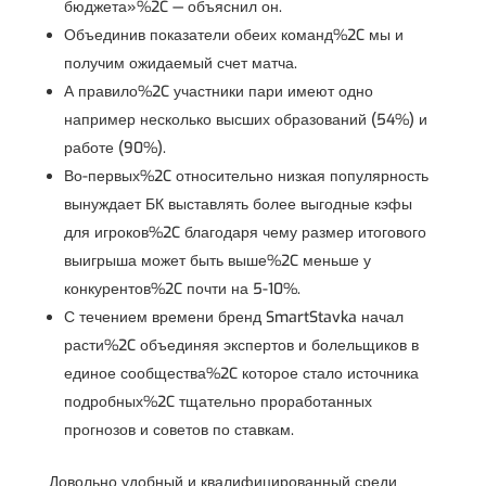
бюджета»%2C — объяснил он.
Объединив показатели обеих команд%2C мы и
получим ожидаемый счет матча.
А правило%2C участники пари имеют одно
например несколько высших образований (54%) и
работе (90%).
Во-первых%2C относительно низкая популярность
вынуждает БК выставлять более выгодные кэфы
для игроков%2C благодаря чему размер итогового
выигрыша может быть выше%2C меньше у
конкурентов%2C почти на 5-10%.
С течением времени бренд SmartStavka начал
расти%2C объединяя экспертов и болельщиков в
единое сообщества%2C которое стало источника
подробных%2C тщательно проработанных
прогнозов и советов по ставкам.
Довольно удобный и квалифицированный среди