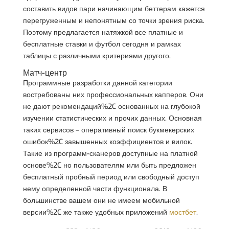
составить видов пари начинающим беттерам кажется
перегруженным и непонятным со точки зрения риска.
Поэтому предлагается натяжкой все платные и
бесплатные ставки и футбол сегодня и рамках
таблицы с различными критериями другого.
Матч-центр
Программные разработки данной категории
востребованы них профессиональных капперов. Они
не дают рекомендаций%2C основанных на глубокой
изучении статистических и прочих данных. Основная
таких сервисов – оперативный поиск букмекерских
ошибок%2C завышенных коэффициентов и вилок.
Такие из программ-сканеров доступные на платной
основе%2C но пользователям или быть предложен
бесплатный пробный период или свободный доступ
нему определенной части функционала. В
большинстве вашем они не имеем мобильной
версии%2C же также удобных приложений
мостбет
.