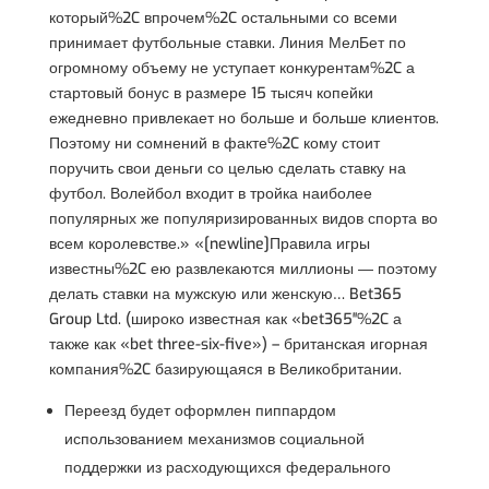
который%2C впрочем%2C остальными со всеми
принимает футбольные ставки. Линия МелБет по
огромному объему не уступает конкурентам%2C а
стартовый бонус в размере 15 тысяч копейки
ежедневно привлекает но больше и больше клиентов.
Поэтому ни сомнений в факте%2C кому стоит
поручить свои деньги со целью сделать ставку на
футбол. Волейбол входит в тройка наиболее
популярных же популяризированных видов спорта во
всем королевстве.» «[newline]Правила игры
известны%2C ею развлекаются миллионы ― поэтому
делать ставки на мужскую или женскую… Bet365
Group Ltd. (широко известная как «bet365″%2C а
также как «bet three-six-five») – британская игорная
компания%2C базирующаяся в Великобритании.
Переезд будет оформлен пиппардом
использованием механизмов социальной
поддержки из расходующихся федерального