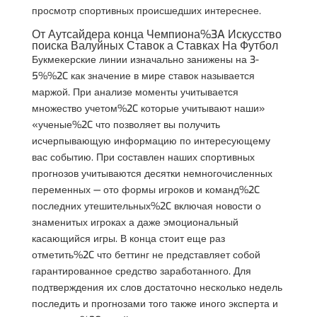
просмотр спортивных происшедших интереснее.
От Аутсайдера конца Чемпиона%3A Искусство
поиска Валуйных Ставок а Ставках На Футбол
Букмекерские линии изначально занижены на 3-
5%%2C как значение в мире ставок называется
маржой. При анализе моменты учитывается
множество учетом%2C которые учитывают наши»
«ученые%2C что позволяет вы получить
исчерпывающую информацию по интересующему
вас событию. При составлен наших спортивных
прогнозов учитываются десятки немногочисленных
переменных — ото формы игроков и команд%2C
последних утешительных%2C включая новости о
знаменитых игроках а даже эмоциональный
касающийся игры. В конца стоит еще раз
отметить%2C что беттинг не представляет собой
гарантированное средство заработанного. Для
подтверждения их слов достаточно несколько недель
последить и прогнозами того также иного эксперта и