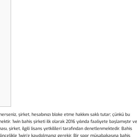
rseniz, şirket, hesabınızı bloke etme hakkını saklı tutar; çünkü bu
ir. 1win bahis şirketi ilk olarak 2016 yılında faaliyete başlamıştır v
ı, şirket, ilgili lisans yetkilileri tarafından denetlenmektedir. Bahis
celikle 1win‘e kaydolmanız gerekir. Bir spor müsabakasına bahis