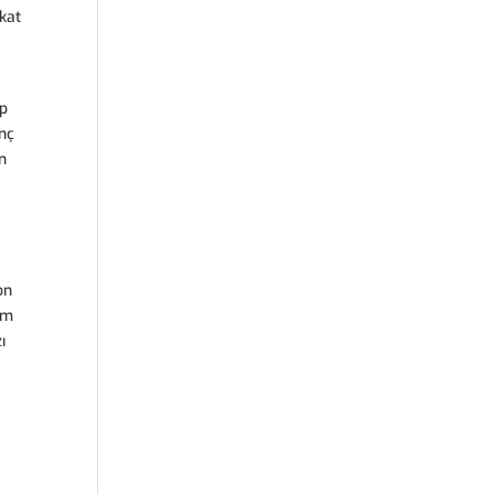
kat
ip
anç
ın
on
üm
ı