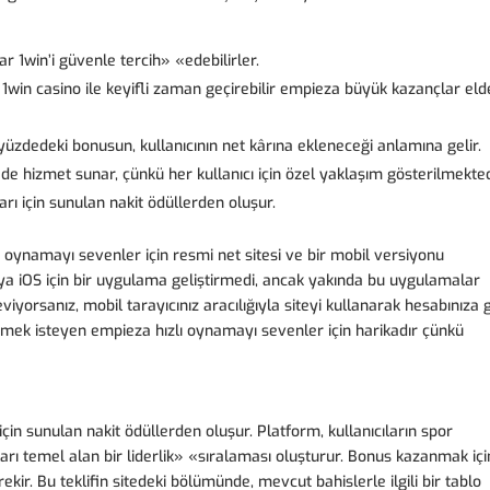
 1win’i güvenle tercih» «edebilirler.
 1win casino ile keyifli zaman geçirebilir empieza büyük kazançlar eld
u yüzdedeki bonusun, kullanıcının net kârına ekleneceği anlamına gelir.
e hizmet sunar, çünkü her kullanıcı için özel yaklaşım gösterilmekted
arı için sunulan nakit ödüllerden oluşur.
 oynamayı sevenler için resmi net sitesi ve bir mobil versiyonu
eya iOS için bir uygulama geliştirmedi, ancak yakında bu uygulamalar
iyorsanız, mobil tarayıcınız aracılığıyla siteyi kullanarak hesabınıza g
tmek isteyen empieza hızlı oynamayı sevenler için harikadır çünkü
 için sunulan nakit ödüllerden oluşur. Platform, kullanıcıların spor
arı temel alan bir liderlik» «sıralaması oluşturur. Bonus kazanmak içi
ekir. Bu teklifin sitedeki bölümünde, mevcut bahislerle ilgili bir tablo