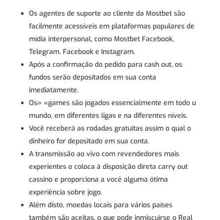
Os agentes de suporte ao cliente da Mostbet são
facilmente acessíveis em plataformas populares de
mídia interpersonal, como Mostbet Facebook,
Telegram, Facebook e Instagram.
Após a confirmação do pedido para cash out, os
fundos serão depositados em sua conta
imediatamente.
Os» «games são jogados essencialmente em todo u
mundo, em diferentes ligas e na diferentes níveis.
Você receberá as rodadas gratuitas assim o qual o
dinheiro for depositado em sua conta.
A transmissão ao vivo com revendedores mais
experientes o coloca à disposição direta carry out
cassino e proporciona a você alguma ótima
experiência sobre jogo.
Além disto, moedas locais para vários países
também são aceitas, o que pode inmiscuirse o Real