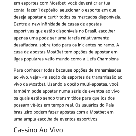
em esportes com Mostbet, você deverá criar tua
conta, fazer 1 depósito, selecionar o esporte em que
deseja apostar e curtir todos os mercados disponíveis.
Dentre a new infinidade de casas de apostas
esportivas que estão disponíveis no Brasil, escolher
apenas uma pode ser uma tarefa relativamente
desafiadora, sobre todo para os iniciantes no ramo. A
casa de apostas MostBet tem opções de apostar em
ligas populares vello mundo como a Uefa Champions
Para conhecer todas because opções de transmissões
ao vivo, veja» «a seção de esportes de transmissão ao
vivo da Mostbet. Usando a opção multi-apostas, você
também pode apostar numa série de eventos ao vivo
os quais estão sendo transmitidos para que los dos
possam vê-los em tempo real. Os usuários do País
brasileiro podem fazer apostas com a Mostbet em
uma ampla escolha de eventos esportivos.
Cassino Ao Vivo