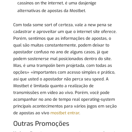
cassinos on the internet, é uma dasjenige
alternativas de apostas da Mostbet.
Com toda some sort of certeza, vale a new pena se
cadastrar e aproveitar um que o internet site oferece.
Porém, sentimos que as informações de apostas, o
qual são muitas constantemente, podem deixar to
apostador confuso no ano de alguns casos, já que
podem sostenerse mal posicionados dentro do site.
Mas, é uma trampolín bem projetada, com todas as
opções» «importantes com acesso simples e prático,
así que usted o apostador não perca seu speed. A
Mostbet é limitada quanto a realização de
transmissões em vídeo ao vivo. Porém, você pode
acompanhar no ano de tempo real operating-system
principais acontecimentos para vários jogos em seção
de apostas ao vivo
mostbet entrar
.
Outras Promoções