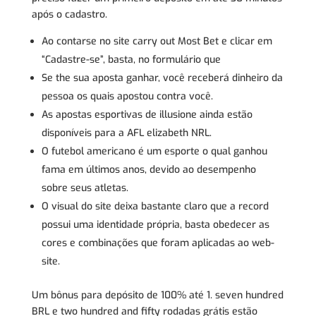
após o cadastro.
Ao contarse no site carry out Most Bet e clicar em
“Cadastre-se”, basta, no formulário que
Se the sua aposta ganhar, você receberá dinheiro da
pessoa os quais apostou contra você.
As apostas esportivas de illusione ainda estão
disponíveis para a AFL elizabeth NRL.
O futebol americano é um esporte o qual ganhou
fama em últimos anos, devido ao desempenho
sobre seus atletas.
O visual do site deixa bastante claro que a record
possui uma identidade própria, basta obedecer as
cores e combinações que foram aplicadas ao web-
site.
Um bônus para depósito de 100% até 1. seven hundred
BRL e two hundred and fifty rodadas grátis estão