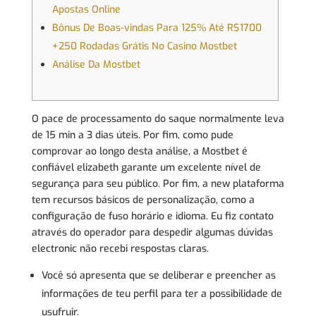
Apostas Online
Bônus De Boas-vindas Para 125% Até R$1700
+250 Rodadas Grátis No Casino Mostbet
Análise Da Mostbet
O pace de processamento do saque normalmente leva
de 15 min a 3 dias úteis. Por fim, como pude
comprovar ao longo desta análise, a Mostbet é
confiável elizabeth garante um excelente nível de
segurança para seu público. Por fim, a new plataforma
tem recursos básicos de personalização, como a
configuração de fuso horário e idioma. Eu fiz contato
através do operador para despedir algumas dúvidas
electronic não recebi respostas claras.
Você só apresenta que se deliberar e preencher as
informações de teu perfil para ter a possibilidade de
usufruir.