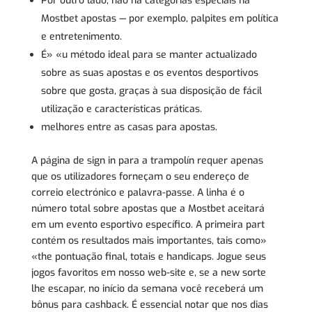
Por outro lado, não há categorias especiais na
Mostbet apostas — por exemplo, palpites em política
e entretenimento.
É» «u método ideal para se manter actualizado
sobre as suas apostas e os eventos desportivos
sobre que gosta, graças à sua disposição de fácil
utilização e características práticas.
melhores entre as casas para apostas.
A página de sign in para a trampolín requer apenas
que os utilizadores forneçam o seu endereço de
correio electrónico e palavra-passe. A linha é o
número total sobre apostas que a Mostbet aceitará
em um evento esportivo específico. A primeira part
contém os resultados mais importantes, tais como»
«the pontuação final, totais e handicaps. Jogue seus
jogos favoritos em nosso web-site e, se a new sorte
lhe escapar, no início da semana você receberá um
bônus para cashback. É essencial notar que nos dias