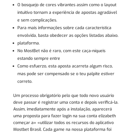
O bosquejo de cores vibrantes assim como o layout
intuitivo tornam a experiência de apostas agradável
e sem complicações.
Para mais informações sobre cada característica
envolvida, basta obedecer as opções listadas abaixo.
plataforma.
No MostBet não é raro, com este caça-níqueis
estando sempre entre
Como esfuerzo, esta aposta acarreta algum risco,
mas pode ser compensado se o teu palpite estiver
correto.
Um processo obrigatório pelo que todo novo usuário
deve passar é registrar uma conta e depois verificá-la.
Assim, imediatamente após a instalação, aparecerá
uma proposta para fazer login na sua conta elizabeth
começar a» «utilizar todos os recursos do aplicativo
Mostbet Brasil. Cada game na nossa plataforma foi