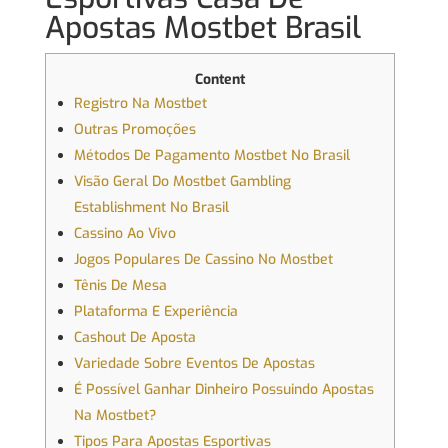
Apostas Mostbet Brasil
Content
Registro Na Mostbet
Outras Promoções
Métodos De Pagamento Mostbet No Brasil
Visão Geral Do Mostbet Gambling
Establishment No Brasil
Cassino Ao Vivo
Jogos Populares De Cassino No Mostbet
Tênis De Mesa
Plataforma E Experiência
Cashout De Aposta
Variedade Sobre Eventos De Apostas
É Possível Ganhar Dinheiro Possuindo Apostas
Na Mostbet?
Tipos Para Apostas Esportivas