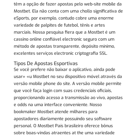
têm a opção de fazer apostas pelo web-site mobile da
Mostbet. Ela não conta com uma chollo significativa de
eSports, por exemplo, contudo cobre uma enorme
variedade de palpites de futebol, tênis e artes
marciais. Nossa pesquisa fiera que a Mostbet é um
cassino online confiável electronic seguro com um
método de apostas transparente, depósito mínimo,
excelentes serviços electronic criptografia SSL.
Tipos De Apostas Esportivas
Se você prefere não baixar o aplicativo, ainda pode
usar» «u Mostbet no seu dispositivo móvel através da
versão mobile phone do site. A versão mobile permite
que você faça login com suas credenciais oficiais,
proporcionando acesso a transmissão ao vivo, apostas
e odds na uma interface conveniente. Nosso
bookmaker Mostbet atende milhares para
apostadores diariamente possuindo seu software
personal. O Mostbet País brasileiro oferece bônus
sobre boas-vindas atraentes at the uma variedade