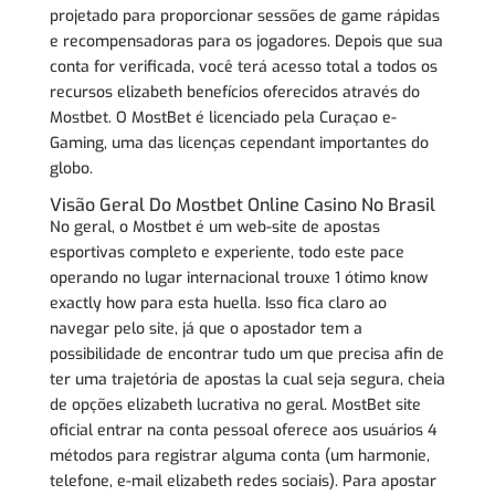
projetado para proporcionar sessões de game rápidas
e recompensadoras para os jogadores. Depois que sua
conta for verificada, você terá acesso total a todos os
recursos elizabeth benefícios oferecidos através do
Mostbet. O MostBet é licenciado pela Curaçao e-
Gaming, uma das licenças cependant importantes do
globo.
Visão Geral Do Mostbet Online Casino No Brasil
No geral, o Mostbet é um web-site de apostas
esportivas completo e experiente, todo este pace
operando no lugar internacional trouxe 1 ótimo know
exactly how para esta huella. Isso fica claro ao
navegar pelo site, já que o apostador tem a
possibilidade de encontrar tudo um que precisa afin de
ter uma trajetória de apostas la cual seja segura, cheia
de opções elizabeth lucrativa no geral. MostBet site
oficial entrar na conta pessoal oferece aos usuários 4
métodos para registrar alguma conta (um harmonie,
telefone, e-mail elizabeth redes sociais). Para apostar