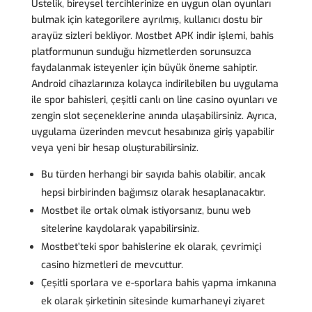
Üstelik, bireysel tercihlerinize en uygun olan oyunları
bulmak için kategorilere ayrılmış, kullanıcı dostu bir
arayüz sizleri bekliyor. Mostbet APK indir işlemi, bahis
platformunun sunduğu hizmetlerden sorunsuzca
faydalanmak isteyenler için büyük öneme sahiptir.
Android cihazlarınıza kolayca indirilebilen bu uygulama
ile spor bahisleri, çeşitli canlı on line casino oyunları ve
zengin slot seçeneklerine anında ulaşabilirsiniz. Ayrıca,
uygulama üzerinden mevcut hesabınıza giriş yapabilir
veya yeni bir hesap oluşturabilirsiniz.
Bu türden herhangi bir sayıda bahis olabilir, ancak
hepsi birbirinden bağımsız olarak hesaplanacaktır.
Mostbet ile ortak olmak istiyorsanız, bunu web
sitelerine kaydolarak yapabilirsiniz.
Mostbet’teki spor bahislerine ek olarak, çevrimiçi
casino hizmetleri de mevcuttur.
Çeşitli sporlara ve e-sporlara bahis yapma imkanına
ek olarak şirketinin sitesinde kumarhaneyi ziyaret