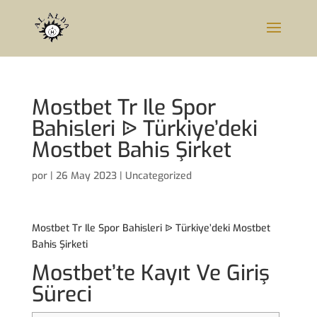
Mostbet Tr Ile Spor
Bahisleri ᐉ Türkiye’deki
Mostbet Bahis Şirket
por
|
26 May 2023
|
Uncategorized
Mostbet Tr Ile Spor Bahisleri ᐉ Türkiye’deki Mostbet
Bahis Şirketi
Mostbet’te Kayıt Ve Giriş
Süreci