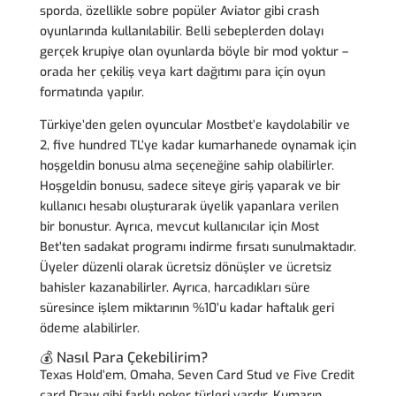
sporda, özellikle sobre popüler Aviator gibi crash
oyunlarında kullanılabilir. Belli sebeplerden dolayı
gerçek krupiye olan oyunlarda böyle bir mod yoktur –
orada her çekiliş veya kart dağıtımı para için oyun
formatında yapılır.
Türkiye’den gelen oyuncular Mostbet’e kaydolabilir ve
2, five hundred TL’ye kadar kumarhanede oynamak için
hoşgeldin bonusu alma seçeneğine sahip olabilirler.
Hoşgeldin bonusu, sadece siteye giriş yaparak ve bir
kullanıcı hesabı oluşturarak üyelik yapanlara verilen
bir bonustur. Ayrıca, mevcut kullanıcılar için Most
Bet’ten sadakat programı indirme fırsatı sunulmaktadır.
Üyeler düzenli olarak ücretsiz dönüşler ve ücretsiz
bahisler kazanabilirler. Ayrıca, harcadıkları süre
süresince işlem miktarının %10’u kadar haftalık geri
ödeme alabilirler.
💰 Nasıl Para Çekebilirim?
Texas Hold’em, Omaha, Seven Card Stud ve Five Credit
card Draw gibi farklı poker türleri vardır. Kumarın