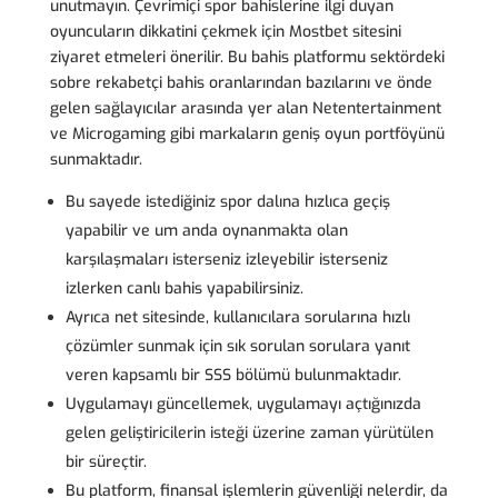
unutmayın. Çevrimiçi spor bahislerine ilgi duyan
oyuncuların dikkatini çekmek için Mostbet sitesini
ziyaret etmeleri önerilir. Bu bahis platformu sektördeki
sobre rekabetçi bahis oranlarından bazılarını ve önde
gelen sağlayıcılar arasında yer alan Netentertainment
ve Microgaming gibi markaların geniş oyun portföyünü
sunmaktadır.
Bu sayede istediğiniz spor dalına hızlıca geçiş
yapabilir ve um anda oynanmakta olan
karşılaşmaları isterseniz izleyebilir isterseniz
izlerken canlı bahis yapabilirsiniz.
Ayrıca net sitesinde, kullanıcılara sorularına hızlı
çözümler sunmak için sık sorulan sorulara yanıt
veren kapsamlı bir SSS bölümü bulunmaktadır.
Uygulamayı güncellemek, uygulamayı açtığınızda
gelen geliştiricilerin isteği üzerine zaman yürütülen
bir süreçtir.
Bu platform, finansal işlemlerin güvenliği nelerdir, da