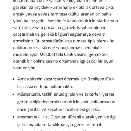
kullanmadan önce şartlar ve koşulları incelemesi
gerekir. Bahisçideki kumarhane ek olarak ortaya çıktı,
ancak yavaş yavaş tam teşekküllü, aranan bir bahis
yönü haline geldi. Mostbet’e kaydolmak için platformun
sah Türkçe web portalına gitmeli, kayıt amblemini
çalıştırmalı ve gerekli bilgileri sağlamaya devam
etmelisiniz. Bu prosedürün kısa olması, tipik olarak üç
dakikadan kısa sürede sonuçlanması nedeniyle
müjdeleniyor. Mostbet’teki Canlı Casino, gerçekten
otantik bir online casino ortamında ilgi çekici bir oyun
vaat ediyor.
Ayrıca sitenin kazançları ödemek için 3 milyon €’luk
bir assurée fonu bulunmakta.
Müşterilerin, teklifi anladığından ve kriterleri yerine
getirebildiğinden emin olmak için kodu kullanmadan
önce şartlar ve koşulları incelemesi gerekir.
Mostbet’teki Hızlı Oyunlar, düzenli olarak yeni ve ilgi
çekici oyunların tanıtılmasıyla geniş bir tercih