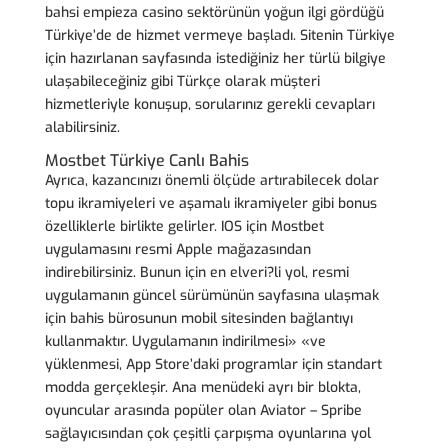
bahsi empieza casino sektörünün yoğun ilgi gördüğü
Türkiye’de de hizmet vermeye başladı. Sitenin Türkiye
için hazırlanan sayfasında istediğiniz her türlü bilgiye
ulaşabileceğiniz gibi Türkçe olarak müşteri
hizmetleriyle konuşup, sorularınız gerekli cevapları
alabilirsiniz.
Mostbet Türkiye Canlı Bahis
Ayrıca, kazancınızı önemli ölçüde artırabilecek dolar
topu ikramiyeleri ve aşamalı ikramiyeler gibi bonus
özelliklerle birlikte gelirler. IOS için Mostbet
uygulamasını resmi Apple mağazasından
indirebilirsiniz. Bunun için en elveri?li yol, resmi
uygulamanın güncel sürümünün sayfasına ulaşmak
için bahis bürosunun mobil sitesinden bağlantıyı
kullanmaktır. Uygulamanın indirilmesi» «ve
yüklenmesi, App Store’daki programlar için standart
modda gerçekleşir. Ana menüdeki ayrı bir blokta,
oyuncular arasında popüler olan Aviator – Spribe
sağlayıcısından çok çeşitli çarpışma oyunlarına yol