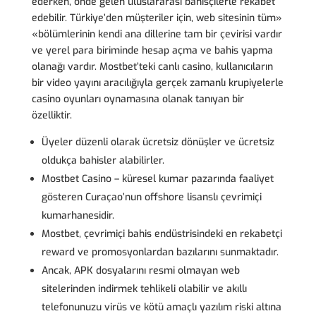
ederken, önde gelen uluslararası bahisçilerle rekabet
edebilir. Türkiye’den müşteriler için, web sitesinin tüm»
«bölümlerinin kendi ana dillerine tam bir çevirisi vardır
ve yerel para biriminde hesap açma ve bahis yapma
olanağı vardır. Mostbet’teki canlı casino, kullanıcıların
bir video yayını aracılığıyla gerçek zamanlı krupiyelerle
casino oyunları oynamasına olanak tanıyan bir
özelliktir.
Üyeler düzenli olarak ücretsiz dönüşler ve ücretsiz
oldukça bahisler alabilirler.
Mostbet Casino – küresel kumar pazarında faaliyet
gösteren Curaçao’nun offshore lisanslı çevrimiçi
kumarhanesidir.
Mostbet, çevrimiçi bahis endüstrisindeki en rekabetçi
reward ve promosyonlardan bazılarını sunmaktadır.
Ancak, APK dosyalarını resmi olmayan web
sitelerinden indirmek tehlikeli olabilir ve akıllı
telefonunuzu virüs ve kötü amaçlı yazılım riski altına