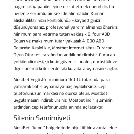
bağımlılık yapabileceğine dikkat etmek önemlidir, bu
nedenle sorumlu bir şekilde alınmalıdır. Kumar
alışkanlıklarınızın kontrolünü» «kaybettiğinizi
düşünüyorsanız, profesyonel yardım almanızı öneririz.
Minimum para yatırma tutarı yaklaşık 0, four ABD
Doları ve maksimum tutar yaklaşık 4. 000 ABD
Dolarıdır. Kesinlikle, Mostbet internet sitesi Curacao
Oyun Otoritesi tarafından yetkilendirilmiştir. Curacao
yetkilendirmesi, şirketin güvenlik, adalet, dürüstlük ve
diğer önemli kriterlerde sıkı kurallara uymasını sağlar.
Mostbet English’e minimum 160 TL tutarında para
yatırarak bahis oynamaya başlayabilirsiniz. Cep
telefonunuzun markası ne olursa olsun, Mostbet
uygulamasını indirebilirsiniz. Mostbet indir işleminin
ardından cep telefonunuzda anında açılacaktır.
Sitenin Samimiyeti
MostBet, “kendi” bölgelerinde objektif bir avantaj elde