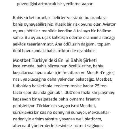
güvenliğini arttıracak bir yenileme yapar.
Bahis şirketi oranları belirler ve siz de bu oranlara
bahis oynayabilirsiniz. Klasik bir risk oyunu olan Aviator
oyunu, bêtisier menüde kendine à toi ayrı bir bölüme
sahip. Bu oyun, uçak kalktıkça ödeme oranının artacağı
şekilde tasarlanmıştır. Ana ödüllerin dağılımı, toplam
ödül havuzundaki bahis miktarı ile orantılıdır.
Mostbet Türkiye’deki En Iyi Bahis Şirketi
İncelemede, bahis bürosunun özelliklerine, bahis
koşullarına, oyuncular için fırsatlara ve MostBet’e giriş
nasıl yapılacağına daha yakından bakacağız. Mostbet,
futboldan basketbola, tenisten tenise kadar 25’ten
fazla spor dalında günlük 1. 000’den fazla karşılaşmayı
kapsayan bir yelpazede bahis oynama fırsatını
genişletiyor. Türkiye’nin saygın ismi Mostbet,
sürükleyici bir casino deneyimi sunuyor. Mevzuatlar
nedeniyle erişim sıkıntısı yaşansa weil platform,
alternatif yöntemlerle kesintisiz hizmet sağlıyor.